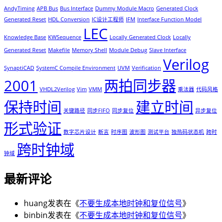
AndyTiming
APB Bus
Bus Interface
Dummy Module Macro
Generated Clock
Generated Reset
HDL Conversion
IC设计工程师
IFM
Interface Function Model
LEC
Knowledge Base
KWSequence
Locally Generated Clock
Locally
Generated Reset
Makefile
Memory Shell
Module Debug
Slave Interface
Verilog
SynaptiCAD
SystemC Compile Environment
UVM
Verification
2001
两拍同步器
VHDL2Verilog
Vim
VMM
乘法器
代码风格
保持时间
建立时间
关键路径
同步FIFO
同步复位
异步复位
形式验证
数字芯片设计
断言
时序图
波形图
测试平台
独热码状态机
跨时
跨时钟域
钟域
最新评论
huang
发表在《
不要生成本地时钟和复位信号
》
binbin
发表在《
不要生成本地时钟和复位信号
》