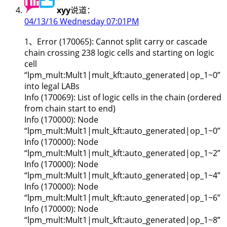
xyy
说道：
04/13/16 Wednesday 07:01PM
1、Error (170065): Cannot split carry or cascade
chain crossing 238 logic cells and starting on logic
cell
“lpm_mult:Mult1|mult_kft:auto_generated|op_1~0”
into legal LABs
Info (170069): List of logic cells in the chain (ordered
from chain start to end)
Info (170000): Node
“lpm_mult:Mult1|mult_kft:auto_generated|op_1~0”
Info (170000): Node
“lpm_mult:Mult1|mult_kft:auto_generated|op_1~2”
Info (170000): Node
“lpm_mult:Mult1|mult_kft:auto_generated|op_1~4”
Info (170000): Node
“lpm_mult:Mult1|mult_kft:auto_generated|op_1~6”
Info (170000): Node
“lpm_mult:Mult1|mult_kft:auto_generated|op_1~8”