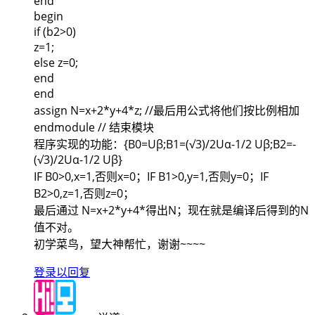
end
begin
if (b2>0)
z=1;
else z=0;
end
end
assign N=x+2*y+4*z; //最后用公式将他们按比例相加
endmodule // 结束模块
程序实现的功能：{B0=Uβ;B1=(√3)/2Uα-1/2 Uβ;B2=-
(√3)/2Uα-1/2 Uβ}
IF B0>0,x=1,否则x=0；IF B1>0,y=1,否则y=0；IF
B2>0,z=1,否则z=0；
最后通过 N=x+2*y+4*得出N；现在就是编译后得到的N
值不对。
初学菜鸟，望大神帮忙，谢谢~~~~
登录以回复