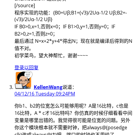
[/source]
程序实现的功能：{B0=Uβ;B1=(√3)/2Uα-1/2 Uβ;B2=-
(√3)/2Uα-1/2 Uβ}
IF B0>0,x=1,否则x=0；IF B1>0,y=1,否则y=0；IF
B2>0,z=1,否则z=0；
最后通过 N=x+2*y+4*得出N；现在就是编译后得到的N
值不对。
初学菜鸟，望大神帮忙，谢谢~~~~
登录以回复
KellenWang
说道：
04/12/16 Tuesday 09:24PM
你b1、b2的位宽怎么可能够用呢？A是16比特，c也是
16比特，A * c才16比特吗？你仿真的时候仔细看看中间
变量是哪里出错的。我觉得很可能是位宽的问题。另外
你这个模块根本就不需要时钟，把always@(posedge
clk)改成always@(*)吧，端口的时钟也不用给了。